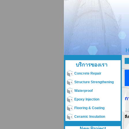
บริการของเรา
Concrete Repair
Structure Strengthening
Waterproof
ก
Epoxy Injection
Flooring & Coating
Ceramic Insulation
สิ
New Project