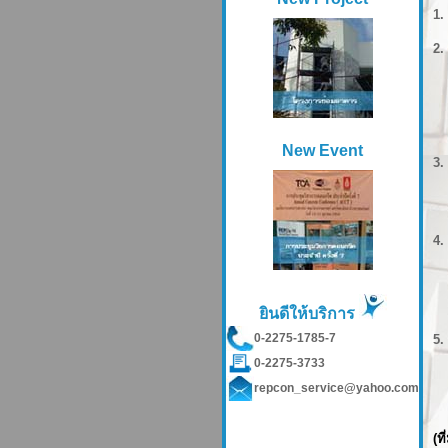
1.
2.
-
- 
- 
-
New Event
3.
- 
- 
4.
-
- 
-
ยินดีให้บริการ
0-2275-1785-7
5.
-
0-2275-3733
- 
repcon_service@yahoo.com
- 
(ท